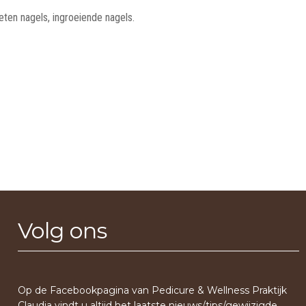
eten nagels, ingroeiende nagels.
Volg ons
Op de Facebookpagina van Pedicure & Wellness Praktijk
Claudia vindt u altijd het laatste nieuws/tips/gewijzigde